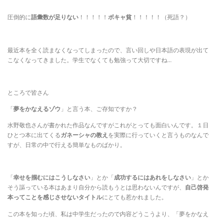
圧倒的に
語彙数が足りない
！！！！！
ボキャ貧
！！！！！（死語？）
最近本を全く読まなくなってしまったので、言い回しや日本語の表現が出て
こなくなってきました。学生でなくても勉強って大切ですね…
ところで皆さん
「
夢をかなえるゾウ
」と言う本、ご存知ですか？
水野敬也さんが書かれた作品なんですがこれがとっても面白いんです。１日
ひとつ本に出てくる
ガネーシャの教え
を実際に行っていくと言うものなんで
すが、日常の中で行える簡単なものばかり。
「
幸せを掴むにはこうしなさい
」とか「
成功するにはあれをしなさい
」とか
そう謳っている本はあまり自分から読もうとは思わないんですが、
自己啓発
本ってことを感じさせないタイトル
にとても惹かれました。
この本を知った頃、私は中学生だったので内容どうこうより、「夢をかなえ