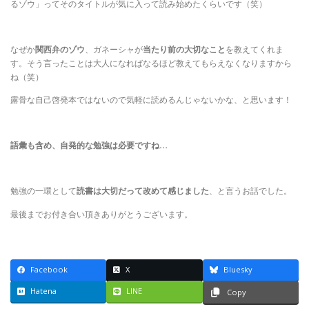
るゾウ」ってそのタイトルが気に入って読み始めたくらいです（笑）
なぜか
関西弁のゾウ
、ガネーシャが
当たり前の大切なこと
を教えてくれま
す。そう言ったことは大人になればなるほど教えてもらえなくなりますから
ね（笑）
露骨な自己啓発本ではないので気軽に読めるんじゃないかな、と思います！
語彙も含め、自発的な勉強は必要ですね…
勉強の一環として
読書は大切だって改めて感じました
、と言うお話でした。
最後までお付き合い頂きありがとうございます。
Facebook
X
Bluesky
Hatena
LINE
Copy