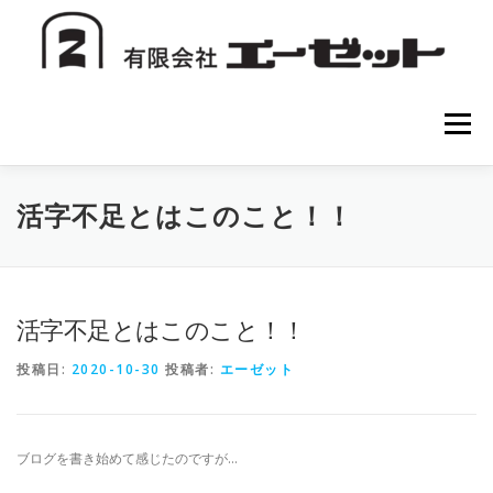
コ
ン
テ
ン
ツ
へ
メニュー
ス
キ
ッ
プ
HOME
会社案内
注文方法
初めての方へ
活字不足とはこのこと！！
お問い合わせ
活字不足とはこのこと！！
投稿日:
2020-10-30
投稿者:
エーゼット
ブログを書き始めて感じたのですが…