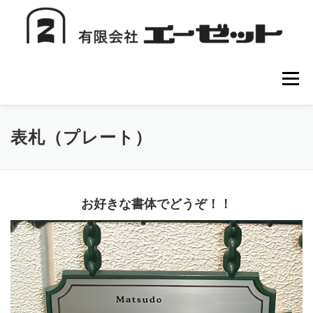
コ
ン
テ
ン
ツ
へ
メニュー
ス
キ
ッ
プ
HOME
会社案内
注文方法
初めての方へ
表札（プレート）
お問い合わせ
お好きな書体でどうぞ！！