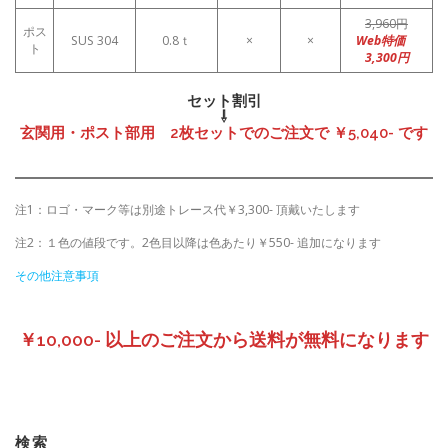
3,960円
ポス
SUS 304
0.8ｔ
×
×
Web特価
ト
3,300円
セット割引
⇩
玄関用・ポスト部用 2枚セットでのご注文で ￥5,040- です
注1：ロゴ・マーク等は別途トレース代￥3,300- 頂戴いたします
注2：１色の値段です。2色目以降は色あたり￥550- 追加になります
その他注意事項
￥10,000- 以上のご注文から送料が無料になります
検索