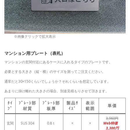
※画像クリックで拡大表示
マンション用プレート（表札）
マンションの玄関付近にあるケースに入れるタイプのプレートです。
必要とする大きさ（縦・横）のサイズを測ってご注文ください。
通常だと30×150くらいでしょうか？それくらいを想定しています。
あまりに掛け離れた大きさの場合、別途見積もりさせて頂きます。
ﾀｲ
ﾌﾟﾚｰﾄ部
ﾌﾟﾚｰﾄ部
製品ｻ
表示
単価
ﾌﾟ
材質
板厚
ｲｽﾞ
範囲
3,960円
玄関
SUS 304
0.8ｔ
×
×
Web特価
3,300円