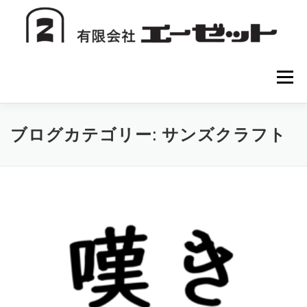
コ
ン
テ
ン
ツ
へ
メニュー
ス
キ
ッ
プ
HOME
会社案内
注文方法
初めての方へ
ブログカテゴリー:
サンズクラフト
お問い合わせ