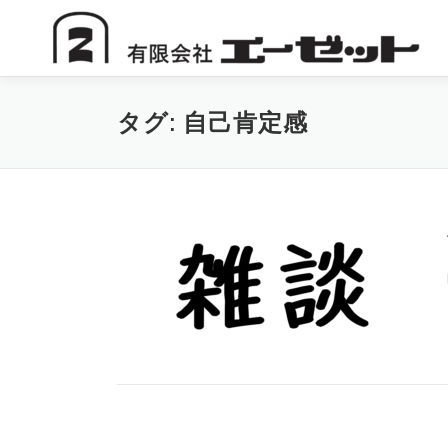
コ
ン
テ
ン
ツ
タグ:
自己肯定感
へ
ス
キ
ッ
プ