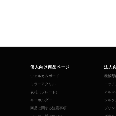
個人向け商品ページ
法人
ウェルカムボード
機械彫
ミラーアクリル
エッチ
表札（プレート）
アルマ
キーホルダー
シルク
商品に関する注意事項
プリン
データ・版について
パネル