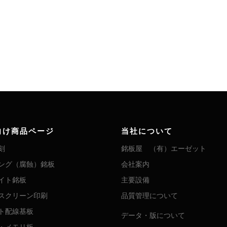
向け商品ページ
当社について
刻
銘板屋 （有）エーゼット
ング（腐蝕）銘板
会社案内
イト銘板
主要設備
スクリーン印刷
品質管理について
ト配線基板
データ・版について
・メモリ板