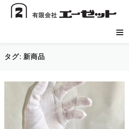
コ
ン
テ
ン
ツ
へ
メニュー
ス
キ
ッ
プ
HOME
会社案内
注文方法
初めての方へ
タグ:
新商品
お問い合わせ