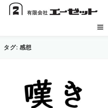
コ
ン
テ
ン
ツ
へ
メニュー
ス
キ
ッ
プ
HOME
会社案内
注文方法
初めての方へ
タグ:
感想
お問い合わせ