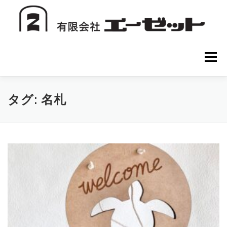
コ
ン
テ
ン
ツ
へ
メニュー
ス
キ
ッ
プ
HOME
会社案内
注文方法
初めての方へ
タグ:
名札
お問い合わせ