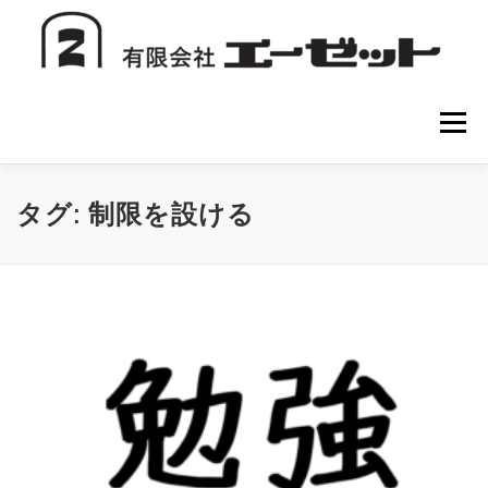
コ
ン
テ
ン
ツ
へ
メニュー
ス
キ
ッ
プ
HOME
会社案内
注文方法
初めての方へ
タグ:
制限を設ける
お問い合わせ