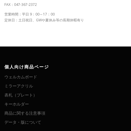
FAX：047-367-2372
営業時間：平日 9：00～17：00
定休日：土日祝日、GWや夏休み等の長期休暇有り
個人向け商品ページ
ウェルカムボード
ミラーアクリル
表札（プレート）
キーホルダー
商品に関する注意事項
データ・版について