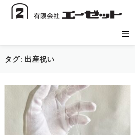
コ
ン
テ
ン
ツ
へ
メニュー
ス
キ
ッ
プ
HOME
会社案内
注文方法
初めての方へ
タグ:
出産祝い
お問い合わせ