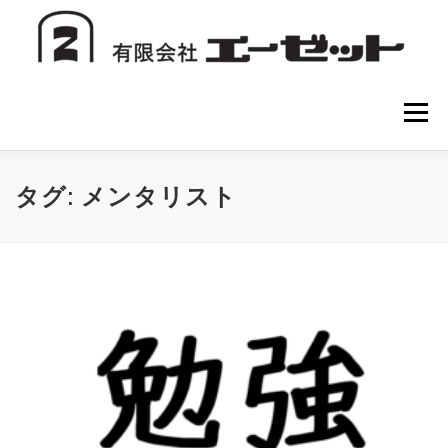
コ
ン
テ
ン
ツ
へ
メニュー
ス
キ
ッ
プ
HOME
会社案内
注文方法
初めての方へ
タグ:
メンタリスト
お問い合わせ