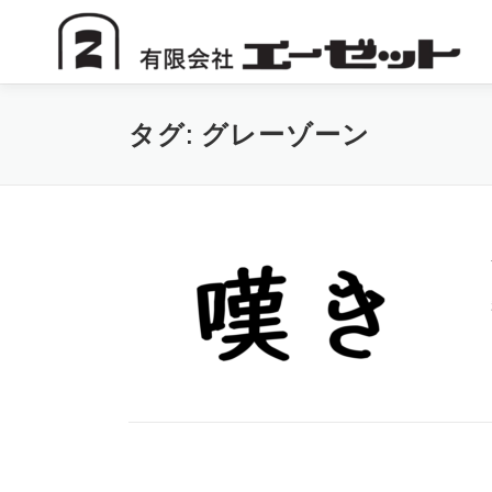
コ
ン
テ
ン
ツ
タグ:
グレーゾーン
へ
ス
キ
ッ
プ