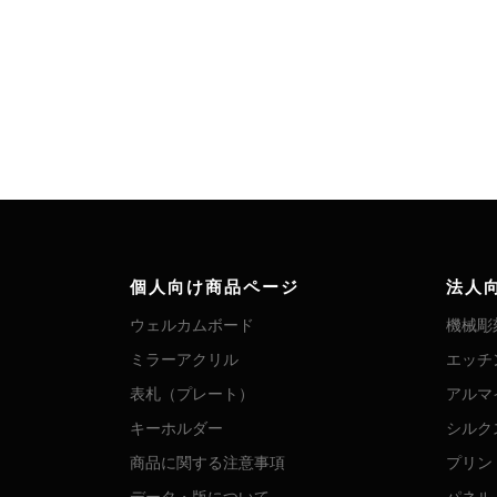
個人向け商品ページ
法人
ウェルカムボード
機械彫
ミラーアクリル
エッチ
表札（プレート）
アルマ
キーホルダー
シルク
商品に関する注意事項
プリン
データ・版について
パネル