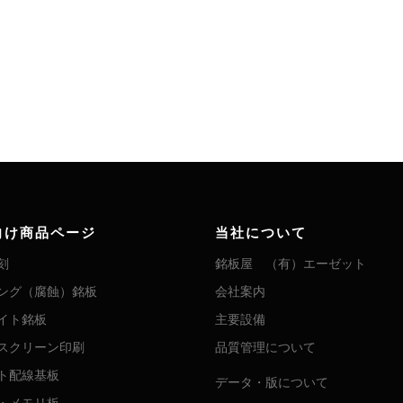
向け商品ページ
当社について
刻
銘板屋 （有）エーゼット
ング（腐蝕）銘板
会社案内
イト銘板
主要設備
スクリーン印刷
品質管理について
ト配線基板
データ・版について
・メモリ板