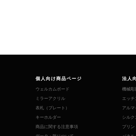
個人向け商品ページ
法人
ウェルカムボード
機械彫
ミラーアクリル
エッチ
表札（プレート）
アルマ
キーホルダー
シルク
商品に関する注意事項
プリン
データ・版について
パネル