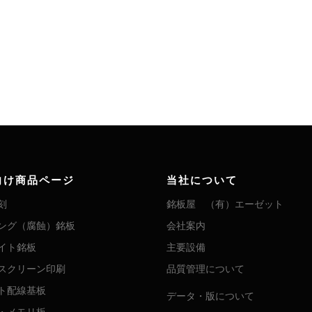
向け商品ページ
当社について
刻
銘板屋 （有）エーゼット
ング（腐蝕）銘板
会社案内
イト銘板
主要設備
スクリーン印刷
品質管理について
ト配線基板
データ・版について
・メモリ板