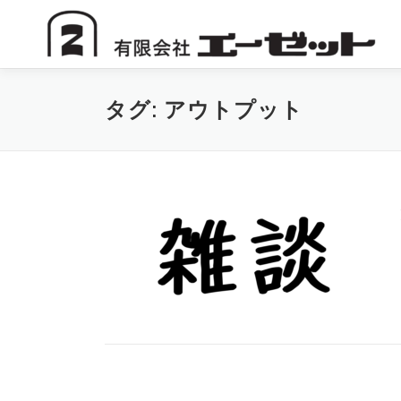
コ
ン
テ
ン
ツ
タグ:
アウトプット
へ
ス
キ
ッ
プ