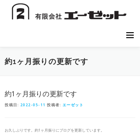
コ
ン
テ
ン
ツ
へ
メニュー
ス
キ
ッ
プ
HOME
会社案内
注文方法
初めての方へ
約1ヶ月振りの更新です
お問い合わせ
約1ヶ月振りの更新です
投稿日:
2022-05-11
投稿者:
エーゼット
お久しぶりです。約1ヶ月振りにブログを更新しています。