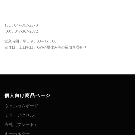
TEL：047-367-2370
FAX：047-367-2372
営業時間：平日 9：00～17：00
定休日：土日祝日、GWや夏休み等の長期休暇有り
個人向け商品ページ
ウェルカムボード
ミラーアクリル
表札（プレート）
キーホルダー