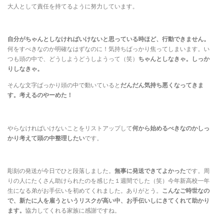
大人として責任を持てるように努力しています。
自分がちゃんとしなければいけないと思っている時ほど、行動できません。
何をすべきなのか明確なはずなのに！気持ちばっかり焦ってしまいます。い
つも頭の中で、どうしようどうしようって（笑）
ちゃんとしなきゃ。しっか
りしなきゃ。
そんな文字ばっかり頭の中で動いていると
だんだん気持ち悪くなってきま
す。考えるのやーめた！
やらなければいけないことをリストアップして
何から始めるべきなのかしっ
かり考えて頭の中整理したい
です。
彫刻の発送が今日でひと段落しました。
無事に発送できてよかった
です。周
りの人にたくさん助けられたのを感じた１週間でした（笑）今年新高校一年
生になる弟がお手伝いを初めてくれました。ありがとう。
こんなご時世なの
で、新たに人を雇うというリスクが高い中、お手伝いしにきてくれて助かり
ます。
協力してくれる家族に感謝ですね。