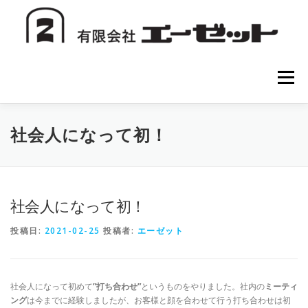
コ
ン
テ
ン
ツ
へ
メニュー
ス
キ
ッ
プ
HOME
会社案内
注文方法
初めての方へ
社会人になって初！
お問い合わせ
社会人になって初！
投稿日:
2021-02-25
投稿者:
エーゼット
社会人になって初めて
”打ち合わせ”
というものをやりました。社内の
ミーティ
ング
は今までに経験しましたが、お客様と顔を合わせて行う打ち合わせは初