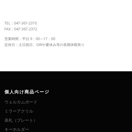
TEL：047-367-2370
FAX：047-367-2372
営業時間：平日 9：00～17：00
定休日：土日祝日、GWや夏休み等の長期休暇有り
個人向け商品ページ
ウェルカムボード
ミラーアクリル
表札（プレート）
キーホルダー