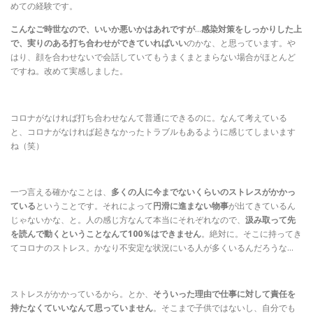
めての経験です。
こんなご時世なので、いいか悪いかはあれですが
…
感染対策をしっかりした上
で、実りのある打ち合わせができていればいい
のかな、と思っています。や
はり、顔を合わせないで会話していてもうまくまとまらない場合がほとんど
ですね。改めて実感しました。
コロナがなければ打ち合わせなんて普通にできるのに。なんて考えている
と、コロナがなければ起きなかったトラブルもあるように感じてしまいます
ね（笑）
一つ言える確かなことは、
多くの人に今までないくらいのストレスがかかっ
ている
ということです。それによって
円滑に進まない物事
が出てきているん
じゃないかな、と。人の感じ方なんて本当にそれぞれなので、
汲み取って先
を読んで動くということなんて100％はできません
。絶対に。そこに持ってき
てコロナのストレス。かなり不安定な状況にいる人が多くいるんだろうな…
ストレスがかかっているから。とか、
そういった理由で仕事に対して責任を
持たなくていいなんて思っていません
。そこまで子供ではないし、自分でも