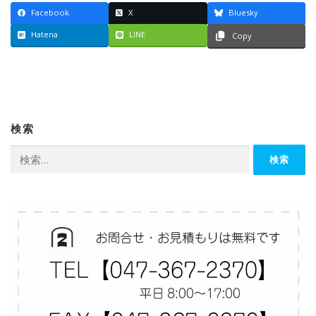
Facebook
X
Bluesky
Hatena
LINE
Copy
検索
検
索: