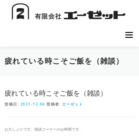
コ
ン
テ
ン
ツ
へ
メニュー
ス
キ
ッ
プ
HOME
会社案内
注文方法
初めての方へ
疲れている時こそご飯を（雑談）
お問い合わせ
疲れている時こそご飯を（雑談）
投稿日:
2021-12-06
投稿者:
エーゼット
お久しぶりです。雑談コーナーのお時間です。