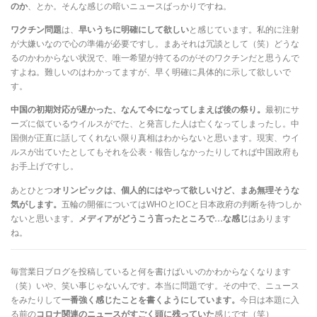
のか
、とか。そんな感じの暗いニュースばっかりですね。
ワクチン問題
は、
早いうちに明確にして欲しい
と感じています。私的に注射
が大嫌いなので心の準備が必要ですし。まあそれは冗談として（笑）どうな
るのかわからない状況で、唯一希望が持てるのがそのワクチンだと思うんで
すよね。難しいのはわかってますが、早く明確に具体的に示して欲しいで
す。
中国の初期対応が遅かった、なんて今になってしまえば後の祭り。
最初にサ
ーズに似ているウイルスがでた、と発言した人は亡くなってしまったし。中
国側が正直に話してくれない限り真相はわからないと思います。現実、ウイ
ルスが出ていたとしてもそれを公表・報告しなかったりしてれば中国政府も
お手上げですし。
あとひとつ
オリンピックは、個人的にはやって欲しいけど、まあ無理そうな
気がします。
五輪の開催についてはWHOとIOCと日本政府の判断を待つしか
ないと思います。
メディアがどうこう言ったところで…な感じ
はあります
ね。
毎営業日ブログを投稿していると何を書けばいいのかわからなくなります
（笑）いや、笑い事じゃないんです。本当に問題です。その中で、ニュース
をみたりして
一番強く感じたことを書くようにしています。
今日は本題に入
る前の
コロナ関連のニュースがすごく頭に残っていた
感じです（笑）