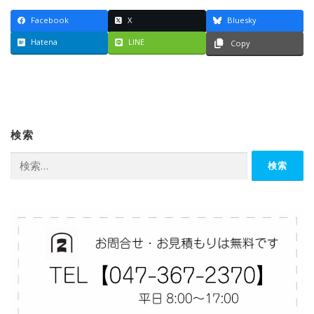
Facebook
X
Bluesky
Hatena
LINE
Copy
検索
検
索: