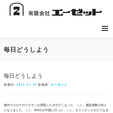
コ
ン
テ
ン
ツ
へ
メニュー
ス
キ
ッ
プ
HOME
会社案内
注文方法
初めての方へ
毎日どうしよう
お問い合わせ
毎日どうしよう
投稿日:
2021-01-19
投稿者:
エーゼット
海外でコロナのワクチンを摂取した方が亡くなった
、とか。
感染者数が何人
になりました
、とか。
WHOが中国に行った
、とか。
オリンピックがどうなる