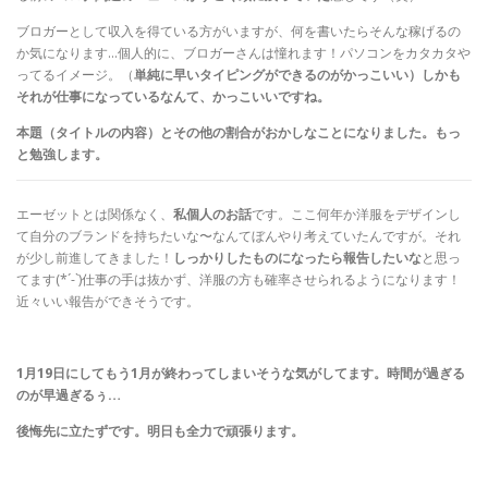
ブロガーとして収入を得ている方がいますが、何を書いたらそんな稼げるの
か気になります…個人的に、ブロガーさんは憧れます！パソコンをカタカタや
ってるイメージ。（
単純に早いタイピングができるのがかっこいい）しかも
それが仕事になっているなんて、かっこいいですね。
本題（タイトルの内容）とその他の割合がおかしなことになりました。もっ
と勉強します。
エーゼットとは関係なく、
私個人のお話
です。ここ何年か洋服をデザインし
て自分のブランドを持ちたいな〜なんてぼんやり考えていたんですが。それ
が少し前進してきました！
しっかりしたものになったら報告したいな
と思っ
てます(*´-`)仕事の手は抜かず、洋服の方も確率させられるようになります！
近々いい報告ができそうです。
1月19日にしてもう1月が終わってしまいそうな気がしてます。時間が過ぎる
のが早過ぎるぅ…
後悔先に立たずです。明日も全力で頑張ります。