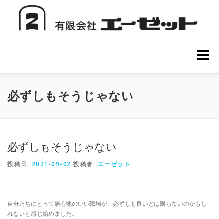
コ
ン
テ
ン
ツ
へ
メニュー
ス
キ
ッ
プ
HOME
会社案内
注文方法
初めての方へ
必ずしもそうじゃない
お問い合わせ
必ずしもそうじゃない
投稿日:
2021-09-02
投稿者:
エーゼット
自分たちにとって居心地のいい職場が、必ずしも良いとは限らないのかもし
れないと感じ始めました。