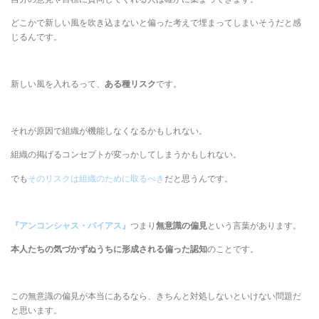
どこかで新しい風を吹き込まないと偏った考えで埋まってしまいそうだと感
じるんです。
新しい風を入れるって、
ある種リスク
です。
それが原因で組織が機能しなくなるかもしれない。
組織の掲げるコンセプトが変っかしてしまうかもしれない。
でも
そのリスクは組織のために取るべき
だと思うんです。
『アンコンシャス・バイアス』
つまり
無意識の偏見
という言葉があります。
本人たちの気づかずぬうちに形成される偏った認知
のことです。
この無意識の偏見が本当にあるなら、きちんと対処しないといけない問題だ
と思います。