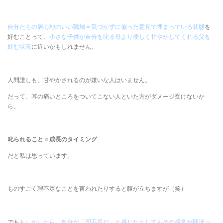
自分たちの居心地のいい職場＝気づかずに偏った意見で埋まっている状態
を
好むことって、
小さな子供が自分を叱る母より優しく甘やかしてくれる父を
好む状況
に近いかもしれません。
人間誰しも、甘やかされるのが嫌いな人はいません。
だって、耳の痛いところをついてこない人といた方がダメージ受けないか
ら。
叱られること＝成長のタイミング
だと私は思っています。
ものすごく理不尽なことを言われたりすると腹が立ちますが（笑）
でも
もしかしたら、自分が「理不尽だ」と感じたとしてもその感覚が間違っ