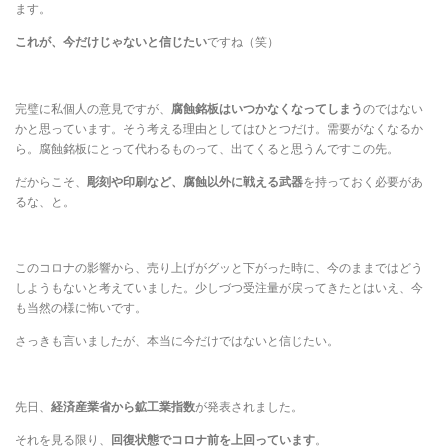
ます。
これが、今だけじゃないと信じたい
ですね（笑）
完璧に私個人の意見ですが、
腐蝕銘板はいつかなくなってしまう
のではない
かと思っています。そう考える理由としてはひとつだけ。需要がなくなるか
ら。腐蝕銘板にとって代わるものって、出てくると思うんですこの先。
だからこそ、
彫刻や印刷など、腐蝕以外に戦える武器
を持っておく必要があ
るな、と。
このコロナの影響から、売り上げがグッと下がった時に、今のままではどう
しようもないと考えていました。少しづつ受注量が戻ってきたとはいえ、今
も当然の様に怖いです。
さっきも言いましたが、本当に今だけではないと信じたい。
先日、
経済産業省から鉱工業指数
が発表されました。
それを見る限り、
回復状態でコロナ前を上回っています
。