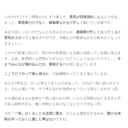
コロナのワクチン摂取が少しずつ進んで、
景気が回復傾向
にあるんですね、
きっと。
製造業だけでなく、建築業もかなり忙しく
動いている様です。
あまり詳しくないのでなんとも言えませんが、
建築業が忙しくなってくると
景気が上がってくるイメージ
です。洋服などの配色もかなり鮮やかになって
きましたし。
コロナの収束に向けて、世の中が好景気になる様に頑張っている様に見えま
す。まあ、政府的にも景気が上がらないとどうしようもないだろうし。。
今
までみんなが溜め込んだ分、爆発する
のが目に見えています。
ここでどうやって踏ん張るか
、で結構変わってくると考えています。
みんな1年以上、ずっと抑えてきたものがあって。それが一気に放たれそう
な、そんな感じです。そう考えるのが当然かな？という気もしますが（笑）
その溜め込まれた欲求が一気に放たれた時、いろんな問題が出てきます人手
不足も材料不足も。働く時間さえ足りなくなりそうですね（笑）
その
「一気」がくることを念頭に置き
、今どんな選択をするのか。
動ける体
制を作っておくに越した事はない
ですね。