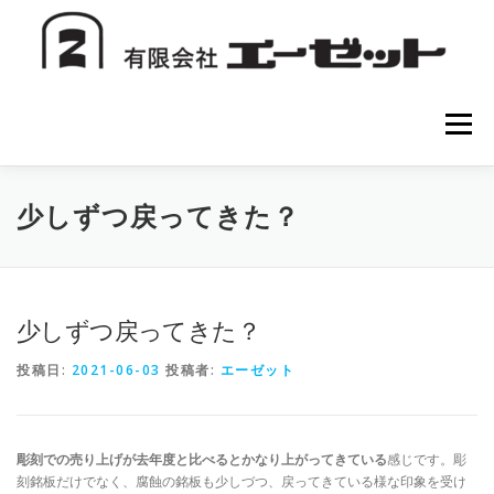
コ
ン
テ
ン
ツ
へ
メニュー
ス
キ
ッ
プ
HOME
会社案内
注文方法
初めての方へ
少しずつ戻ってきた？
お問い合わせ
少しずつ戻ってきた？
投稿日:
2021-06-03
投稿者:
エーゼット
彫刻での売り上げが去年度と比べるとかなり上がってきている
感じです。彫
刻銘板だけでなく、腐蝕の銘板も少しづつ、戻ってきている様な印象を受け