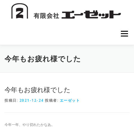
コ
ン
テ
ン
ツ
へ
メニュー
ス
キ
ッ
プ
HOME
会社案内
注文方法
初めての方へ
今年もお疲れ様でした
お問い合わせ
今年もお疲れ様でした
投稿日:
2021-12-24
投稿者:
エーゼット
今年一年、やり切れたかなあ。