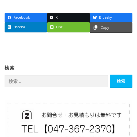
Facebook
X
Bluesky
Hatena
LINE
Copy
検索
検
索: