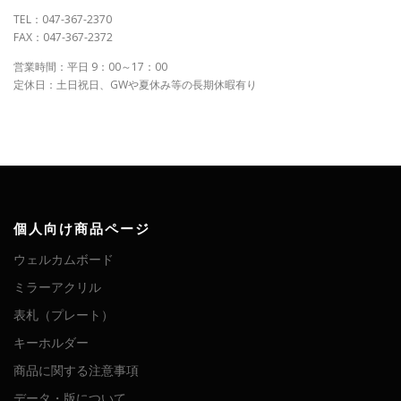
TEL：047-367-2370
FAX：047-367-2372
営業時間：平日 9：00～17：00
定休日：土日祝日、GWや夏休み等の長期休暇有り
個人向け商品ページ
ウェルカムボード
ミラーアクリル
表札（プレート）
キーホルダー
商品に関する注意事項
データ・版について