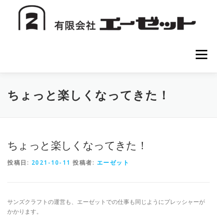
コ
ン
テ
ン
ツ
へ
メニュー
ス
キ
ッ
プ
HOME
会社案内
注文方法
初めての方へ
ちょっと楽しくなってきた！
お問い合わせ
ちょっと楽しくなってきた！
投稿日:
2021-10-11
投稿者:
エーゼット
サンズクラフトの運営も、エーゼットでの仕事も同じようにプレッシャーが
かかります。